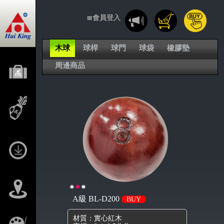
≣會員登入
木球
球桿
球門
球袋
橡膠墊
周邊商品
A級 BL-D200
BUY
材質：實心紅木