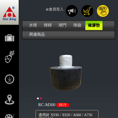
≣會員登入
木球
球桿
球門
球袋
橡膠墊
周邊商品
RC-M300
BUY
適用於 X930 / X920 / A660 / A750