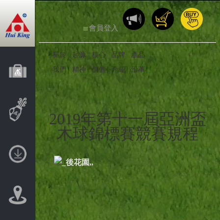
≣會員登入
關於
起源
核心
品牌
產品
我們
精神
價值
介紹
沿革
│
│
│
│
│
2019年第十一屆亞洲盃
木球錦標賽競賽規程