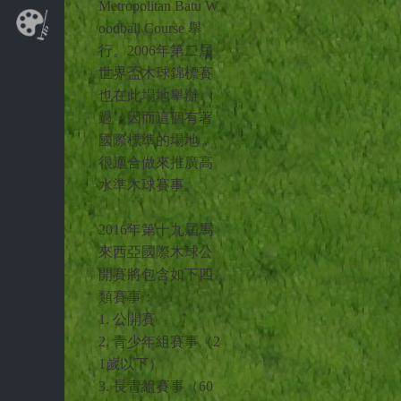
Metropolitan Batu W
oodball Course 舉
行。2006年第二屆
世界盃木球錦標賽
也在此場地舉辦
過，因而這個有著
國際標準的場地，
很適合做來推廣高
水準木球賽事。
2016年第十九屆馬
來西亞國際木球公
開賽將包含如下四
類賽事：
1. 公開賽
2. 青少年組賽事（2
1歲以下）
3. 長青組賽事（60