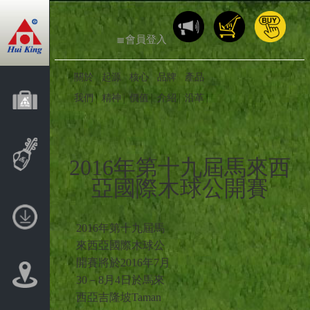
≣會員登入
關於
起源
核心
品牌
產品
我們
精神
價值
介紹
沿革
│
│
│
│
│
2016年第十九屆馬來西
亞國際木球公開賽
2016年第十九屆馬
來西亞國際木球公
開賽將於2016年7月
30－8月4日於馬來
西亞吉隆坡Taman