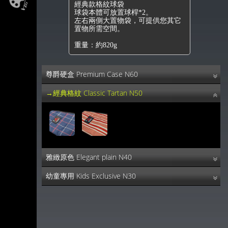
經典款格紋球袋
球袋本體可放置球桿*2。
左右兩側大置物袋，可提供您其它
置物所需空間。
重量：約820g
尊爵硬盒 Premium Case N60
→經典格紋 Classic Tartan N50
雅緻原色 Elegant plain N40
幼童專用 Kids Exclusive N30